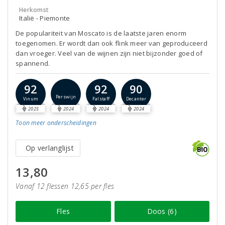
Herkomst
Italië - Piemonte
De populariteit van Moscato is de laatste jaren enorm
toegenomen. Er wordt dan ook flink meer van geproduceerd
dan vroeger. Veel van de wijnen zijn niet bijzonder goed of
spannend.
92
92
90
Perswijn
Vinum
Falstaff
Decanter
2025
2024
2024
2024
Toon meer
onderscheidingen
Op verlanglijst
13,80
Vanaf 12 flessen 12,65 per fles
Fles
Doos (6)