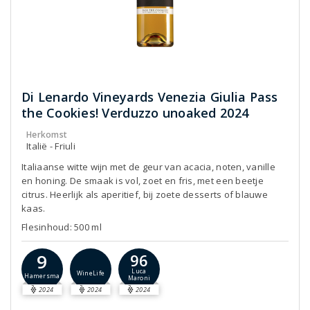
Di Lenardo Vineyards Venezia Giulia Pass
the Cookies! Verduzzo unoaked 2024
Herkomst
Italië - Friuli
Italiaanse witte wijn met de geur van acacia, noten, vanille
en honing. De smaak is vol, zoet en fris, met een beetje
citrus. Heerlijk als aperitief, bij zoete desserts of blauwe
kaas.
Flesinhoud: 500 ml
9
96
Luca
WineLife
Hamersma
Maroni
2024
2024
2024