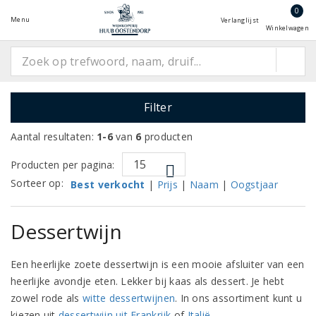
0
Menu
Verlanglijst
Winkelwagen
Filter
Aantal resultaten:
1-6
van
6
producten
Producten per pagina:
Sorteer op:
Best verkocht
|
Prijs
|
Naam
|
Oogstjaar
Dessertwijn
Een heerlijke zoete dessertwijn is een mooie afsluiter van een
heerlijke avondje eten. Lekker bij kaas als dessert. Je hebt
zowel rode als
witte dessertwijnen
. In ons assortiment kunt u
kiezen uit
dessertwijn uit Frankrijk
of
Italië
.