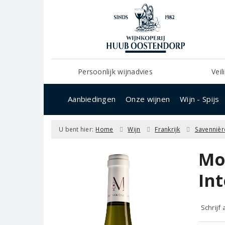
Persoonlijk wijnadvies
Veil
Aanbiedingen
Onze wijnen
Wijn - Spijs
U bent hier:
Home
Wijn
Frankrijk
Savennièr
Mo
In
Schrijf