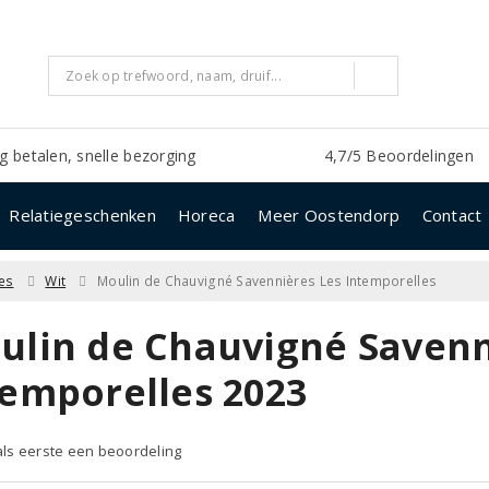
ig betalen, snelle bezorging
4,7/5 Beoordelingen
Relatiegeschenken
Horeca
Meer Oostendorp
Contact
es
Wit
Moulin de Chauvigné Savennières Les Intemporelles
ulin de Chauvigné Savenn
temporelles 2023
 als eerste een beoordeling