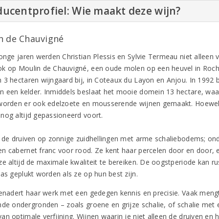
ucentprofiel: Wie maakt deze wijn?
n de Chauvigné
onge jaren werden Christian Plessis en Sylvie Termeau niet alleen v
k op Moulin de Chauvigné, een oude molen op een heuvel in Roche
 3 hectaren wijngaard bij, in Coteaux du Layon en Anjou. In 1992
 een kelder. Inmiddels beslaat het mooie domein 13 hectare, waar
worden er ook edelzoete en mousserende wijnen gemaakt. Hoewel Ch
nog altijd gepassioneerd voort.
t de druiven op zonnige zuidhellingen met arme schaliebodems; on
n cabernet franc voor rood. Ze kent haar percelen door en door, 
e altijd de maximale kwaliteit te bereiken. De oogstperiode kan rus
pas geplukt worden als ze op hun best zijn.
benadert haar werk met een gedegen kennis en precisie. Vaak mengt 
nde ondergronden – zoals groene en grijze schalie, of schalie met
an optimale verfijning. Wijnen waarin je niet alleen de druiven en 