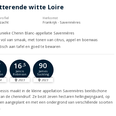
tterende witte Loire
rofiel
Herkomst
 zacht
Frankrijk - Savennières
 unieke Chenin Blanc-appellatie Savennières
n vol van smaak, met tonen van citrus, appel en boenwas
tisch aan tafel en goed te bewaren
7
90
16
,5
s
James
Jancis
on
Suckling
Robinson
4
2023
2023
Plessis maakt in de kleine appellation Savennières beeldschone
van de chenindruif. Ze bezit zeven hectaren hellingwijngaard, op
den aangeplant en met een ondergrond van verschillende soorten
.