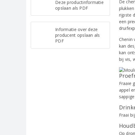
De chen
Deze productinformatie
opslaan als PDF
plukken
rijpste 
een prec
druifexp
Informatie over deze
producent opslaan als
Chenin 
PDF
kan des
kan ont
bij vis,
Proef
Fraaie 
appel e
sappige
Drinke
Fraai bi
Houdb
Op dron