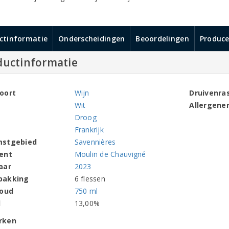
ctinformatie
Onderscheidingen
Beoordelingen
Produce
ductinformatie
oort
Wijn
Druivenra
Wit
Allergene
Droog
Frankrijk
mstgebied
Savennières
ent
Moulin de Chauvigné
aar
2023
pakking
6 flessen
houd
750 ml
l
13,00%
rken