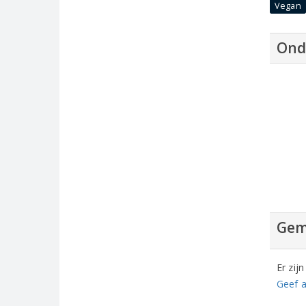
Vegan
Ond
Gem
Er zij
Geef a