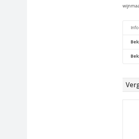
wijnmaa
Inf
Bek
Bek
Verg