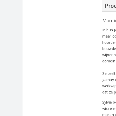
Prod
Mouli
In hun j
maar oo
hoorden
bouwden
wijnen 
domein 
Ze teel
gamay e
werkwijz
dat ze 
Sylvie 
wissele
maken v