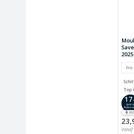
Moul
Save
2025
Fris
Schi
Top 
17
Janci
Robins
202
23,
Vanaf 