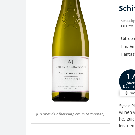
Schi
Smaakp
Fris tot
Uit de
Fris é
Fantas
1
Janci
Robins
202
Sylvie 
wijnen 
(Ga over de afbeelding om in te zoomen)
het zui
leisteen