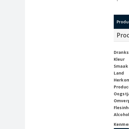
Produ
Pro
Dranks
Kleur
Smaak
Land
Herko
Produc
Oogstj
Omver
Flesin
Alcoho
Kenme