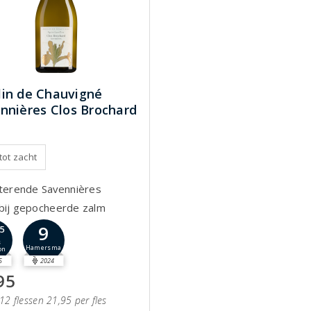
in de Chauvigné
nnières Clos Brochard
 tot zacht
tterende Savennières
bij gepocheerde zalm
9
,5
s
Hamersma
on
5
2024
95
12 flessen 21,95 per fles