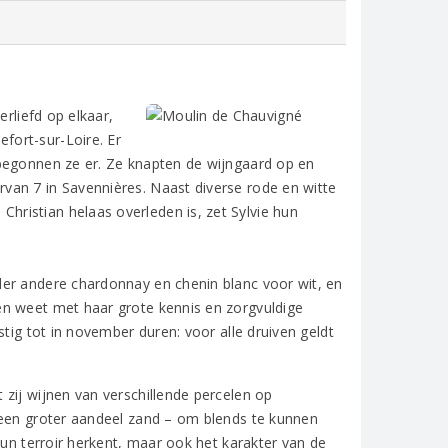
erliefd op elkaar,
fort-sur-Loire. Er
 begonnen ze er. Ze knapten de wijngaard op en
van 7 in Savennières. Naast diverse rode en witte
ristian helaas overleden is, zet Sylvie hun
der andere chardonnay en chenin blanc voor wit, en
en weet met haar grote kennis en zorgvuldige
tig tot in november duren: voor alle druiven geldt
zij wijnen van verschillende percelen op
 een groter aandeel zand – om blends te kunnen
hun terroir herkent, maar ook het karakter van de