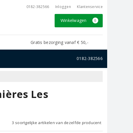
0182-382566
Inloggen
Klantenservice
Winkelwagen
0
Gratis bezorging vanaf € 50,-
0182-382566
ières Les
3 soortgelijke artikelen van dezelfde producent