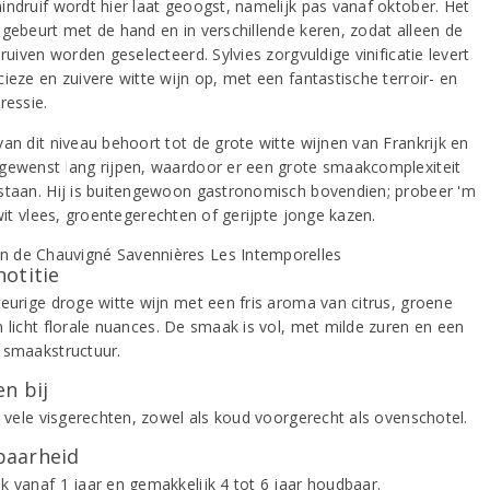
indruif wordt hier laat geoogst, namelijk pas vanaf oktober. Het
 gebeurt met de hand en in verschillende keren, zodat alleen de
druiven worden geselecteerd. Sylvies zorgvuldige vinificatie levert
ieze en zuivere witte wijn op, met een fantastische terroir- en
ressie.
van dit niveau behoort tot de grote witte wijnen van Frankrijk en
gewenst lang rijpen, waardoor er een grote smaakcomplexiteit
staan. Hij is buitengewoon gastronomisch bovendien; probeer 'm
 wit vlees, groentegerechten of gerijpte jonge kazen.
notitie
geurige droge witte wijn met een fris aroma van citrus, groene
n licht florale nuances. De smaak is vol, met milde zuren en een
 smaakstructuur.
n bij
j vele visgerechten, zowel als koud voorgerecht als ovenschotel.
aarheid
k vanaf 1 jaar en gemakkelijk 4 tot 6 jaar houdbaar.