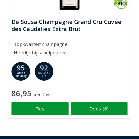
De Sousa Champagne Grand Cru Cuvée
des Caudalies Extra Brut
Topkwaliteit champagne
Heerlijk bij schelpdieren
95
92
James
Revue du
Suckling
Vin
86,95
per fles
Fles
Doos (6)