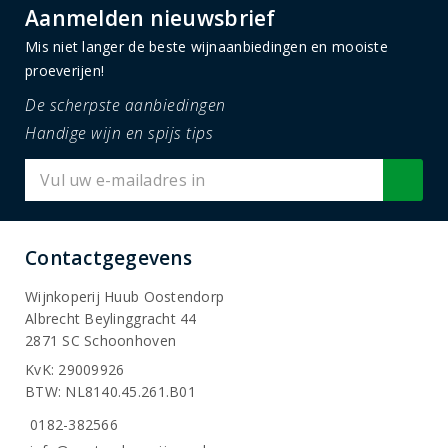
Aanmelden nieuwsbrief
Mis niet langer de beste wijnaanbiedingen en mooiste
proeverijen!
De scherpste aanbiedingen
Handige wijn en spijs tips
Contactgegevens
Wijnkoperij Huub Oostendorp
Albrecht Beylinggracht 44
2871 SC Schoonhoven
KvK: 29009926
BTW: NL8140.45.261.B01
0182-382566