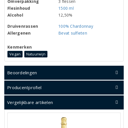
Omverpakking
3 flessen
Flesinhoud
1500 ml
Alcohol
12,50%
Druivenrassen
100% Chardonnay
Allergenen
Bevat sulfieten
Kenmerken
Vegan
Natuurwijn
Beoordelingen
Producentprofiel
Vergelijkbare artikelen