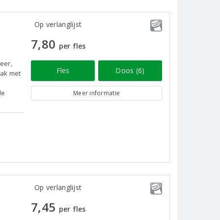
Op verlanglijst
7,80
per fles
peer,
Fles
Doos (6)
aak met
de
Meer informatie
Op verlanglijst
7,45
per fles