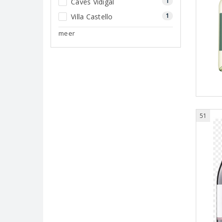
1
Caves Vidigal
1
Villa Castello
meer
51