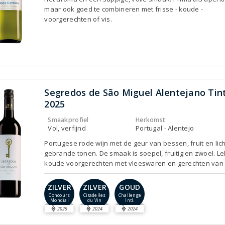
maar ook goed te combineren met frisse - koude -
voorgerechten of vis.
Segredos de São Miguel Alentejano Tin
2025
Smaakprofiel
Herkomst
Vol, verfijnd
Portugal - Alentejo
Portugese rode wijn met de geur van bessen, fruit en lich
gebrande tonen. De smaak is soepel, fruitig en zwoel. Le
koude voorgerechten met vleeswaren en gerechten van de
ZILVER
ZILVER
GOUD
Concours
Citadelles
Challenge
Mondial
du Vin
Intl.
2025
2024
2024