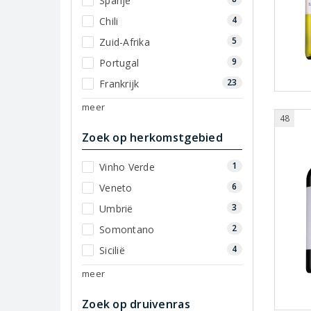
Spanje
4
Chili
5
Zuid-Afrika
9
Portugal
23
Frankrijk
meer
48
Zoek op herkomstgebied
1
Vinho Verde
6
Veneto
3
Umbrië
2
Somontano
4
Sicilië
meer
Zoek op druivenras