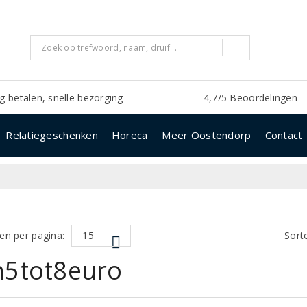
ig betalen, snelle bezorging
4,7/5 Beoordelingen
Relatiegeschenken
Horeca
Meer Oostendorp
Contact
en per pagina:
Sort
n5tot8euro