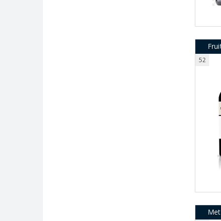
Frui
52
Met