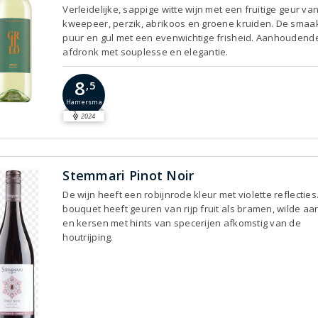
Verleidelijke, sappige witte wijn met een fruitige geur va
kweepeer, perzik, abrikoos en groene kruiden. De smaak
puur en gul met een evenwichtige frisheid. Aanhoudend
afdronk met souplesse en elegantie.
8
,5
Hamersma
2024
Stemmari Pinot Noir
De wijn heeft een robijnrode kleur met violette reflecties
bouquet heeft geuren van rijp fruit als bramen, wilde a
en kersen met hints van specerijen afkomstig van de
houtrijping.