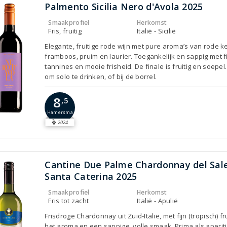
Palmento Sicilia Nero d'Avola 2025
Smaakprofiel
Herkomst
Fris, fruitig
Italië - Sicilië
Elegante, fruitige rode wijn met pure aroma’s van rode ke
framboos, pruim en laurier. Toegankelijk en sappig met f
tannines en mooie frisheid. De finale is fruitig en soepel
om solo te drinken, of bij de borrel.
8
,5
Hamersma
2024
Cantine Due Palme Chardonnay del Sal
Santa Caterina 2025
Smaakprofiel
Herkomst
Fris tot zacht
Italië - Apulië
Frisdroge Chardonnay uit Zuid-Italië, met fijn (tropisch) fru
het aroma en een sappige, volle smaak. Prima als aperiti