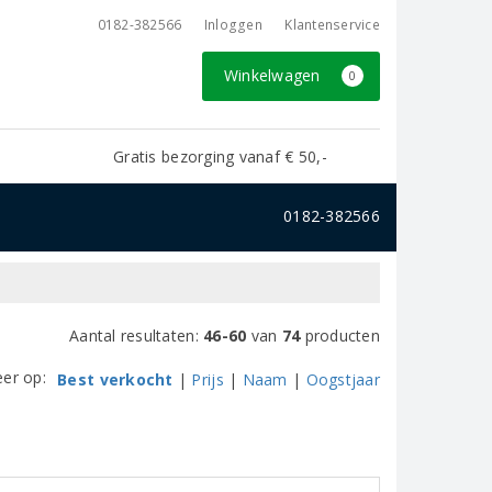
0182-382566
Inloggen
Klantenservice
Winkelwagen
0
Gratis bezorging vanaf € 50,-
0182-382566
Aantal resultaten:
46-60
van
74
producten
eer op:
Best verkocht
|
Prijs
|
Naam
|
Oogstjaar