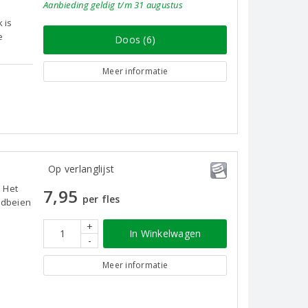
Aanbieding
geldig
t/m 31 augustus
n
 is
e
Doos (6)
Meer informatie
Op verlanglijst
. Het
7,95
per fles
ardbeien
+
In Winkelwagen
-
Meer informatie