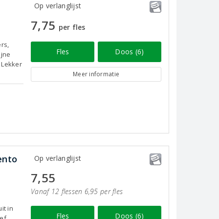
Op verlanglijst
7,75
per fles
rs,
Fles
Doos (6)
ijne
. Lekker
Meer informatie
ento
Op verlanglijst
7,55
Vanaf 12 flessen 6,95 per fles
it in
Fles
Doos (6)
ef,