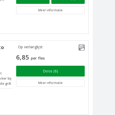
Meer informatie
to
Op verlanglijst
6,85
per fles
Doos (6)
t
kker bij
Meer informatie
 grill.