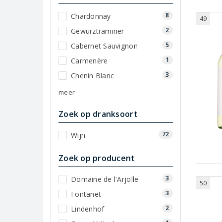
8
Chardonnay
49
2
Gewurztraminer
5
Cabernet Sauvignon
1
Carmenère
3
Chenin Blanc
meer
Zoek op dranksoort
72
Wijn
Zoek op producent
3
Domaine de l'Arjolle
50
3
Fontanet
2
Lindenhof