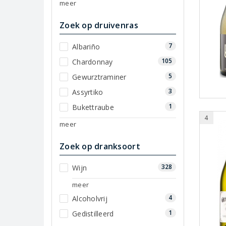
meer
Zoek op druivenras
7
Albariño
105
Chardonnay
5
Gewurztraminer
3
Assyrtiko
1
Bukettraube
4
meer
Zoek op dranksoort
328
Wijn
meer
4
Alcoholvrij
1
Gedistilleerd