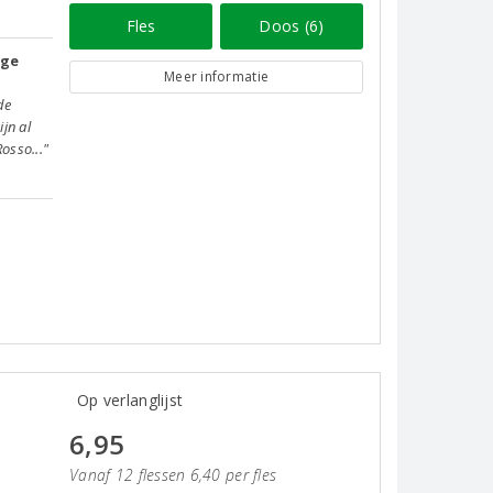
Fles
Doos (6)
oge
Meer informatie
de
jn al
osso..."
Op verlanglijst
6,95
Vanaf 12 flessen 6,40 per fles