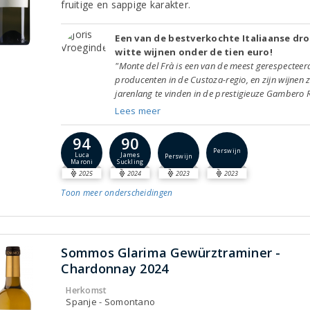
fruitige en sappige karakter.
Een van de bestverkochte Italiaanse dr
witte wijnen onder de tien euro!
"Monte del Frà is een van de meest gerespecteer
producenten in de Custoza-regio, en zijn wijnen zi
jarenlang te vinden in de prestigieuze Gambero R
Lees meer
94
90
Perswijn
Luca
James
Perswijn
Maroni
Suckling
2025
2024
2023
2023
Toon meer
onderscheidingen
Sommos Glarima Gewürztraminer -
Chardonnay 2024
Herkomst
Spanje - Somontano