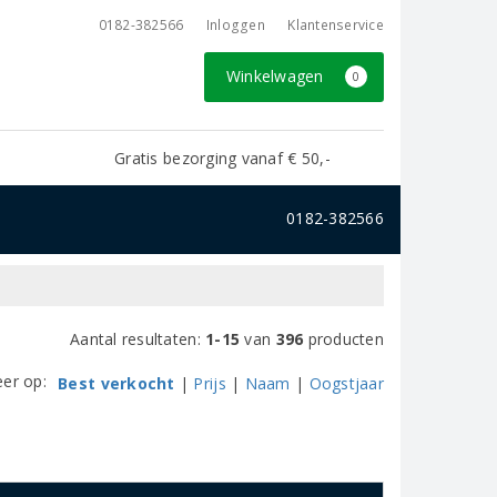
0182-382566
Inloggen
Klantenservice
Winkelwagen
0
Gratis bezorging vanaf € 50,-
0182-382566
Aantal resultaten:
1-15
van
396
producten
eer op:
Best verkocht
|
Prijs
|
Naam
|
Oogstjaar