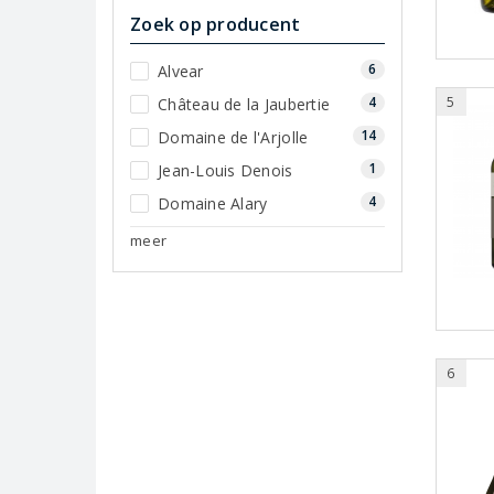
Zoek op producent
6
Alvear
4
5
Château de la Jaubertie
14
Domaine de l'Arjolle
1
Jean-Louis Denois
4
Domaine Alary
meer
6