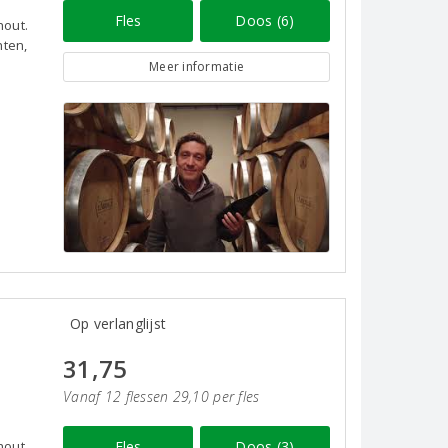
Fles
Doos (6)
hout.
hten,
Meer informatie
Op verlanglijst
31,75
Vanaf 12 flessen 29,10 per fles
hout.
Fles
Doos (3)