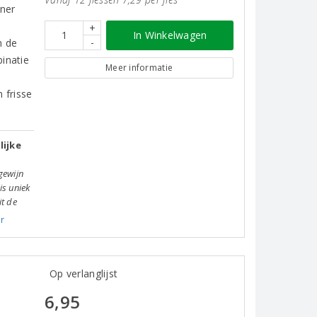
ner
+
In Winkelwagen
-
n de
inatie
Meer informatie
 frisse
lijke
gewijn
is uniek
it de
r
Op verlanglijst
6,95