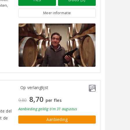
hten,
Meer informatie
Op verlanglijst
8,70
9,80
per fles
Aanbieding
geldig
t/m 31 augustus
te del
it de
Aanbieding
n