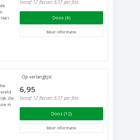
Vanaf 12 flessen 6,37 per fles
 de
en
Doos (6)
 1941
Meer informatie
Op verlanglijst
che
6,95
wereld
Vanaf 12 flessen 6,37 per fles
ijk. De
use in
Doos (12)
Meer informatie