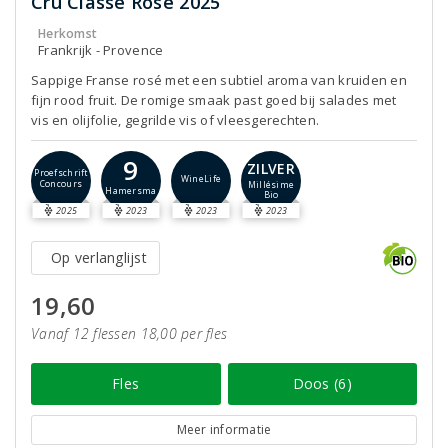
Cru Classé Rosé 2025
Herkomst
Frankrijk - Provence
Sappige Franse rosé met een subtiel aroma van kruiden en
fijn rood fruit. De romige smaak past goed bij salades met
vis en olijfolie, gegrilde vis of vleesgerechten.
9
ZILVER
Proefschrift
WineLife
Concours
Millésime
Hamersma
Bio
2025
2023
2023
2023
Op verlanglijst
19,60
Vanaf 12 flessen 18,00 per fles
Fles
Doos (6)
Meer informatie