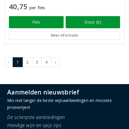
40,75
per fles
Fles
Doos (6)
Meer informatie
‹
1
2
3
4
›
Aanmelden nieuwsbrief
Mis niet langer de beste wijnaanbiedingen en mooiste
proeverijen!
De scherpste aanbiedingen
Handige wijn en spijs tips