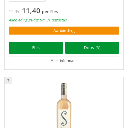
11,40
12,95
per fles
Aanbieding
geldig
t/m 31 augustus
Aanbieding
Fles
Doos (6)
Meer informatie
7