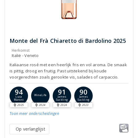
Monte del Frà Chiaretto di Bardolino 2025
Herkomst
Italië - Veneto
Italiaanse rosé met een heerlijk fris en vol aroma. De smaak
is pittig, droog en fruitig. Past uitstekend bij koude
voorgerechten zoals gerookte vis, salades of carpaccio.
94
91
90
WineLife
Luca
James
James
Maroni
Suckling
Suckling
2025
2024
2024
2023
Toon meer
onderscheidingen
Op verlanglijst