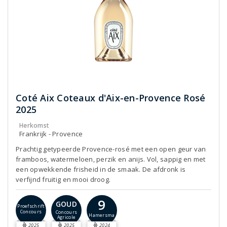
Coté Aix Coteaux d'Aix-en-Provence Rosé
2025
Herkomst
Frankrijk - Provence
Prachtig getypeerde Provence-rosé met een open geur van
framboos, watermeloen, perzik en anijs. Vol, sappig en met
een opwekkende frisheid in de smaak. De afdronk is
verfijnd fruitig en mooi droog.
9
GOUD
Proefschrift
Concours
Concours
Hamersma
Agricole
2025
2025
2024