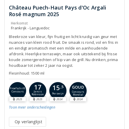
Château Puech-Haut Pays d'Oc Argali
Rosé magnum 2025
Herkomst
Frankrijk - Languedoc
Bleekroze van kleur, fijn fruitig en licht kruidig van geur met
nuances van klein rood fruit. De smaak is rond, vol en fris in
en eindigt aromatisch met een milde en aanhoudende
afdronk. Heerlijke terraswijn, maar ook uitstekend bij frisse
koude zomergerechten of kip van de grill. Nu drinken, prima
houdbaar tot zeker 2 jaar na oogst.
Flesinhoud: 1500 ml
17
15
GOUD
,5
Proefschrift
Concours
Jancis
Concours
Perswijn
Robinson
Mondial
2025
2025
2024
2024
Toon meer
onderscheidingen
Op verlanglijst