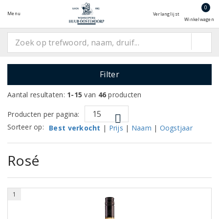
0
Menu
Verlanglijst
Winkelwagen
Filter
Aantal resultaten:
1-15
van
46
producten
Producten per pagina:
Sorteer op:
Best verkocht
|
Prijs
|
Naam
|
Oogstjaar
Rosé
1