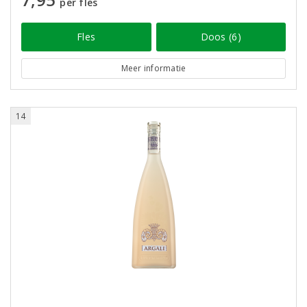
per fles
Fles
Doos (6)
Meer informatie
14