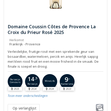
Domaine Coussin Côtes de Provence La
Croix du Prieur Rosé 2025
Herkomst
Frankrijk - Provence
Verleidelijke, fruitige rosé met een sprekende geur van
bosaardbei, watermeloen, perzik en anijs. Heerlijk sappig
met klein rood fruit en een mooie frisheid in de smaak. De
finale is soepel en droog.
9
14
-
,5
Perswijn
WineLife
Concours
Perswijn
Hamersma
2025
2024
2024
2023
Toon meer
onderscheidingen
Op verlanglijst