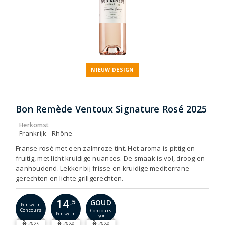
NIEUW DESIGN
Bon Remède Ventoux Signature Rosé 2025
Herkomst
Frankrijk - Rhône
Franse rosé met een zalmroze tint. Het aroma is pittig en
fruitig, met licht kruidige nuances. De smaak is vol, droog en
aanhoudend. Lekker bij frisse en kruidige mediterrane
gerechten en lichte grillgerechten.
14
GOUD
,5
Perswijn
Concours
Concours
Perswijn
Lyon
2025
2024
2024