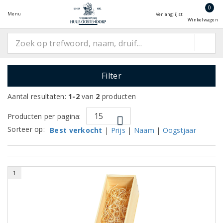
0
Menu
Verlanglijst
Winkelwagen
Filter
Aantal resultaten:
1-2
van
2
producten
Producten per pagina:
Sorteer op:
Best verkocht
|
Prijs
|
Naam
|
Oogstjaar
1