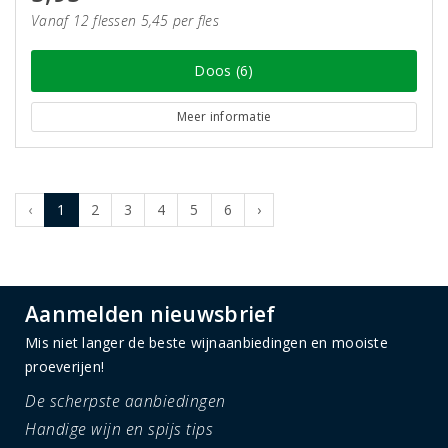
Vanaf 12 flessen 5,45 per fles
Doos (6)
Meer informatie
‹
1
2
3
4
5
6
›
Aanmelden nieuwsbrief
Mis niet langer de beste wijnaanbiedingen en mooiste
proeverijen!
De scherpste aanbiedingen
Handige wijn en spijs tips