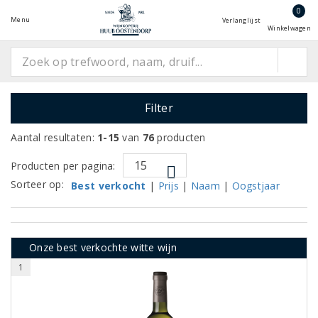
0
Menu
Verlanglijst
Winkelwagen
Filter
Aantal resultaten:
1-15
van
76
producten
Producten per pagina:
Sorteer op:
Best verkocht
|
Prijs
|
Naam
|
Oogstjaar
Onze best verkochte witte wijn
1