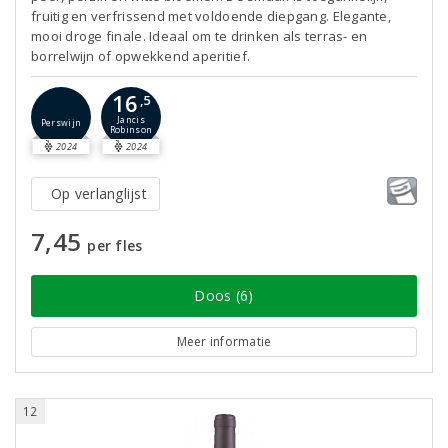
fruitig en verfrissend met voldoende diepgang. Elegante,
mooi droge finale. Ideaal om te drinken als terras- en
borrelwijn of opwekkend aperitief.
16
,5
Jancis
Perswijn
Robinson
2024
2024
Op verlanglijst
7,45
per fles
Doos (6)
Meer informatie
12