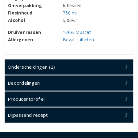
Omverpakking
6 flessen
Flesinhoud
750 ml
Alcohol
5,00%
Druivenrassen
100% Muscat
Allergenen
Bevat sulfieten
Onderscheidingen (2)
Beoordelingen
Producentprofiel
Bijpassend recept