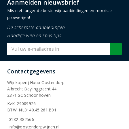
Aanmelden nieuwsbrief
Mis niet langer de beste wijnaanbiedingen en mooiste
proeverijen!
De scherpste aanbiedingen
Handige wijn en spijs tips
Contactgegevens
Wijnkoperij Huub Oostendorp
Albrecht Beylinggracht 44
2871 SC Schoonhoven
KvK: 29009926
BTW: NL8140.45.261.B01
0182-382566
info@oostendorpwijnen.nl