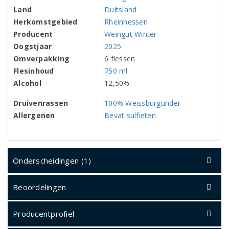
Land
Duitsland
Herkomstgebied
Rheinhessen
Producent
Weingut Winter
Oogstjaar
2025
Omverpakking
6 flessen
Flesinhoud
750 ml
Alcohol
12,50%
Druivenrassen
100% Weissburgunder
Allergenen
Bevat sulfieten
Onderscheidingen (1)
Beoordelingen
Producentprofiel