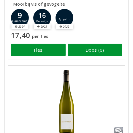
Mooi bij vis of gevogelte
9
16
Perswijn
Hamersma
Perswijn
2024
2023
2022
17,40
per fles
Fles
Doos (6)