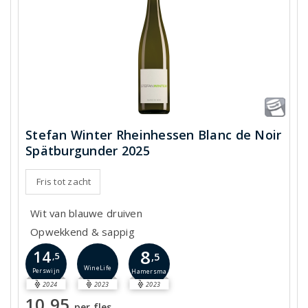
Stefan Winter Rheinhessen Blanc de Noir
Spätburgunder 2025
Fris tot zacht
Wit van blauwe druiven
Opwekkend & sappig
8
14
,5
,5
WineLife
Perswijn
Hamersma
2024
2023
2023
10,95
per fles