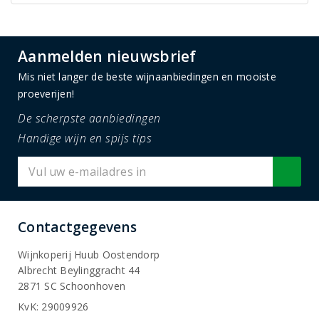
Aanmelden nieuwsbrief
Mis niet langer de beste wijnaanbiedingen en mooiste
proeverijen!
De scherpste aanbiedingen
Handige wijn en spijs tips
Contactgegevens
Wijnkoperij Huub Oostendorp
Albrecht Beylinggracht 44
2871 SC Schoonhoven
KvK: 29009926