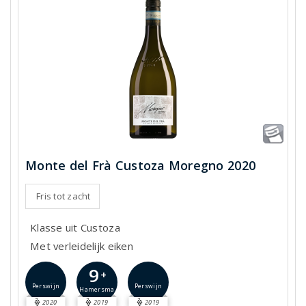
Monte del Frà Custoza Moregno 2020
Fris tot zacht
Klasse uit Custoza
Met verleidelijk eiken
9
+
Perswijn
Perswijn
Hamersma
2020
2019
2019