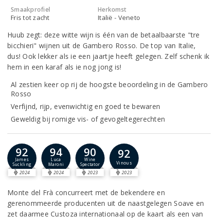
Smaakprofiel
Herkomst
Fris tot zacht
Italië - Veneto
Huub zegt: deze witte wijn is één van de betaalbaarste "tre
bicchieri" wijnen uit de Gambero Rosso. De top van Italie,
dus! Ook lekker als ie een jaartje heeft gelegen. Zelf schenk ik
hem in een karaf als ie nog jong is!
Al zestien keer op rij de hoogste beoordeling in de Gambero
Rosso
Verfijnd, rijp, evenwichtig en goed te bewaren
Geweldig bij romige vis- of gevogeltegerechten
92
94
90
92
James
Luca
Wine
Vinous
Suckling
Maroni
Spectator
2024
2024
2023
2023
Monte del Frà concurreert met de bekendere en
gerenommeerde producenten uit de naastgelegen Soave en
zet daarmee Custoza internationaal op de kaart als een van