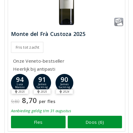
Monte del Frà Custoza 2025
Fris tot zacht
Onze Veneto-bestseller
Heerlijk bij antipasti
94
91
90
Luca
James
James
Maroni
Suckling
Suckling
2025
2025
2024
8,70
9,80
per fles
Aanbieding
geldig
t/m 31 augustus
Fles
Doos (6)