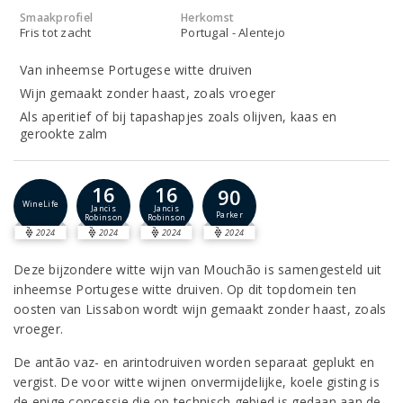
Smaakprofiel
Herkomst
Fris tot zacht
Portugal - Alentejo
Van inheemse Portugese witte druiven
Wijn gemaakt zonder haast, zoals vroeger
Als aperitief of bij tapashapjes zoals olijven, kaas en
gerookte zalm
16
16
90
WineLife
Jancis
Jancis
Parker
Robinson
Robinson
2024
2024
2024
2024
Deze bijzondere witte wijn van Mouchão is samengesteld uit
inheemse Portugese witte druiven. Op dit topdomein ten
oosten van Lissabon wordt wijn gemaakt zonder haast, zoals
vroeger.
De antão vaz- en arintodruiven worden separaat geplukt en
vergist. De voor witte wijnen onvermijdelijke, koele gisting is
de enige concessie die op technisch gebied is gedaan aan de