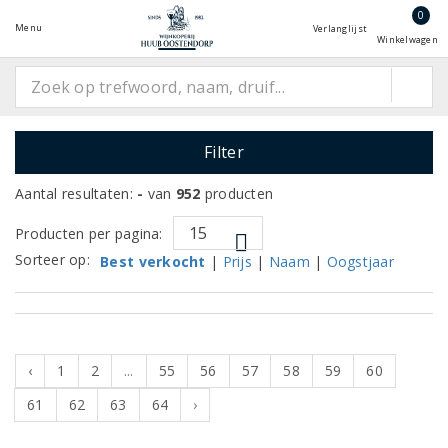
0
Menu
Verlanglijst
Winkelwagen
Filter
Aantal resultaten:
-
van
952
producten
Producten per pagina:
Sorteer op:
Best verkocht
|
Prijs
|
Naam
|
Oogstjaar
‹
1
2
...
55
56
57
58
59
60
61
62
63
64
›