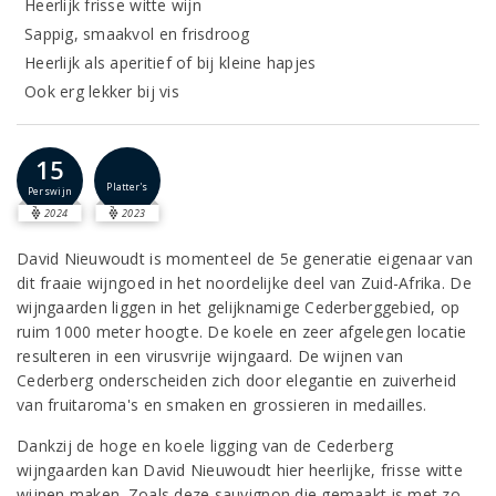
Heerlijk frisse witte wijn
Sappig, smaakvol en frisdroog
Heerlijk als aperitief of bij kleine hapjes
Ook erg lekker bij vis
15
Platter's
Perswijn
2024
2023
David Nieuwoudt is momenteel de 5e generatie eigenaar van
dit fraaie wijngoed in het noordelijke deel van Zuid-Afrika. De
wijngaarden liggen in het gelijknamige Cederberggebied, op
ruim 1000 meter hoogte. De koele en zeer afgelegen locatie
resulteren in een virusvrije wijngaard. De wijnen van
Cederberg onderscheiden zich door elegantie en zuiverheid
van fruitaroma's en smaken en grossieren in medailles.
Dankzij de hoge en koele ligging van de Cederberg
wijngaarden kan David Nieuwoudt hier heerlijke, frisse witte
wijnen maken. Zoals deze sauvignon die gemaakt is met zo