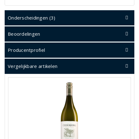
Onderscheidingen (3)
Beoordelingen
Producentprofiel
Vergelijkbare artikelen