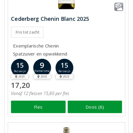
Cederberg Chenin Blanc 2025
Fris tot zacht
Exemplarische Chenin
Spatzuiver en opwekkend
9
15
15
Hamersma
Perswijn
Perswijn
2025
2025
2023
17,20
Vanaf 12 flessen 15,80 per fles
Fles
Doos (6)