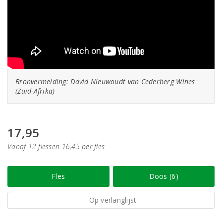
Bronvermelding: David Nieuwoudt van Cederberg Wines
(Zuid-Afrika)
17,95
Vanaf 12 flessen 16,45 per fles
Fles
Doos (6)
Op verlanglijst