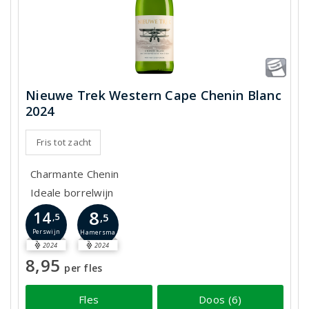
Nieuwe Trek Western Cape Chenin Blanc
2024
Fris tot zacht
Charmante Chenin
Ideale borrelwijn
8
14
,5
,5
Perswijn
Hamersma
2024
2024
8,95
per fles
Fles
Doos (6)