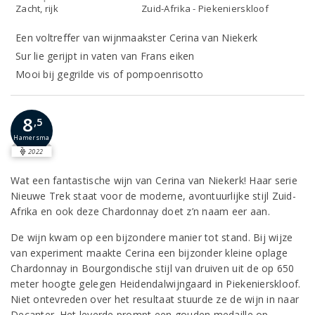
Zacht, rijk
Zuid-Afrika - Piekenierskloof
Een voltreffer van wijnmaakster Cerina van Niekerk
Sur lie gerijpt in vaten van Frans eiken
Mooi bij gegrilde vis of pompoenrisotto
8
,5
Hamersma
2022
Wat een fantastische wijn van Cerina van Niekerk! Haar serie
Nieuwe Trek staat voor de moderne, avontuurlijke stijl Zuid-
Afrika en ook deze Chardonnay doet z’n naam eer aan.
De wijn kwam op een bijzondere manier tot stand. Bij wijze
van experiment maakte Cerina een bijzonder kleine oplage
Chardonnay in Bourgondische stijl van druiven uit de op 650
meter hoogte gelegen Heidendalwijngaard in Piekenierskloof.
Niet ontevreden over het resultaat stuurde ze de wijn in naar
Decanter. Het leverde prompt een gouden medaille op.