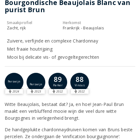
Bourgondische Beaujolais Blanc van
purist Brun
Smaakprofiel
Herkomst
Zacht, rijk
Frankrijk - Beaujolais
Zuivere, verfijnde en complexe Chardonnay
Met fraaie houtrijping
Mooi bij delicate vis- of gevogeltegerechten
89
88
Perswijn
Perswijn
Parker
Vinous
2024
2023
2022
2022
Witte Beaujolais, bestaat dat? Ja, en hoe! Jean-Paul Brun
maakt een verbluffend mooie wijn die veel dure witte
Bourgognes in verlegenheid brengt.
De handgeplukte chardonnaydruiven komen van Bruns beste
percelen. Ze ondergaan de ‘vinification bourguignonne’: