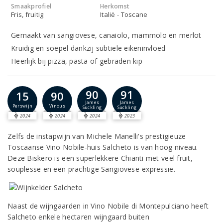
Smaakprofiel
Herkomst
Fris, fruitig
Italië - Toscane
Gemaakt van sangiovese, canaiolo, mammolo en merlot
Kruidig en soepel dankzij subtiele eikeninvloed
Heerlijk bij pizza, pasta of gebraden kip
90
91
15
90
James
James
Perswijn
Vinous
Suckling
Suckling
2024
2024
2024
2023
Zelfs de instapwijn van Michele Manelli's prestigieuze
Toscaanse Vino Nobile-huis Salcheto is van hoog niveau.
Deze Biskero is een superlekkere Chianti met veel fruit,
souplesse en een prachtige Sangiovese-expressie.
Naast de wijngaarden in Vino Nobile di Montepulciano heeft
Salcheto enkele hectaren wijngaard buiten