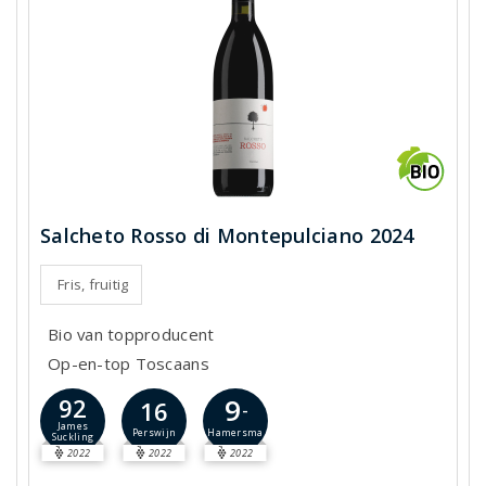
Salcheto Rosso di Montepulciano 2024
Fris, fruitig
Bio van topproducent
Op-en-top Toscaans
9
92
16
-
James
Hamersma
Perswijn
Suckling
2022
2022
2022