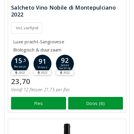
Salcheto Vino Nobile di Montepulciano
2022
Vol, verfijnd
Luxe pracht-Sangiovese
Biologisch & duurzaam
92
15
91
,5
James
Perswijn
Vinous
Suckling
2022
2022
2022
23,70
Vanaf 12 flessen 21,75 per fles
Fles
Doos (6)