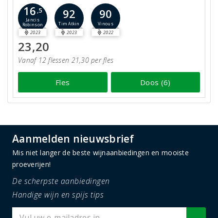
16
,5
92
90
Jancis
Tim Atkin
Vinous
Robinson
2023
2023
2022
23,20
Vanaf 12 flessen 21,30 per fles
Fles
Doos (6)
Aanmelden nieuwsbrief
Mis niet langer de beste wijnaanbiedingen en mooiste
proeverijen!
De scherpste aanbiedingen
Handige wijn en spijs tips