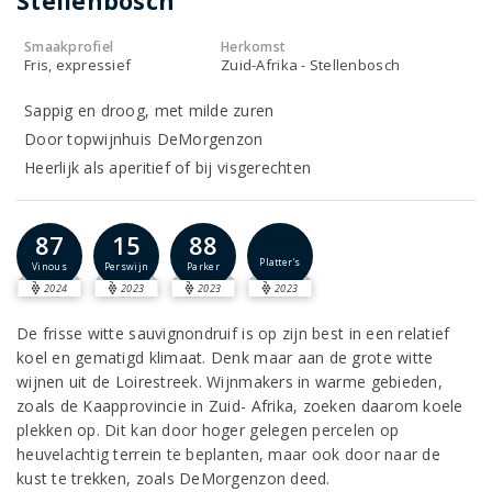
Stellenbosch
Smaakprofiel
Herkomst
Fris, expressief
Zuid-Afrika - Stellenbosch
Sappig en droog, met milde zuren
Door topwijnhuis DeMorgenzon
Heerlijk als aperitief of bij visgerechten
87
15
88
Platter's
Vinous
Perswijn
Parker
2024
2023
2023
2023
De frisse witte sauvignondruif is op zijn best in een relatief
koel en gematigd klimaat. Denk maar aan de grote witte
wijnen uit de Loirestreek. Wijnmakers in warme gebieden,
zoals de Kaapprovincie in Zuid- Afrika, zoeken daarom koele
plekken op. Dit kan door hoger gelegen percelen op
heuvelachtig terrein te beplanten, maar ook door naar de
kust te trekken, zoals DeMorgenzon deed.