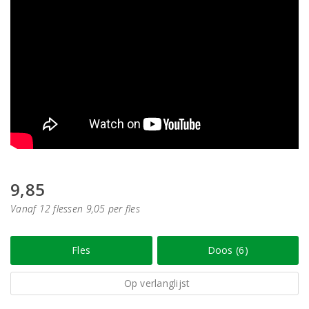
9,85
Vanaf 12 flessen 9,05 per fles
Fles
Doos (6)
Op verlanglijst