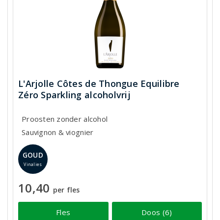
L'Arjolle Côtes de Thongue Equilibre
Zéro Sparkling alcoholvrij
Proosten zonder alcohol
Sauvignon & viognier
GOUD
Vinalies
10,40
per fles
Fles
Doos (6)