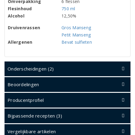
Omverpakking
6 flessen
Flesinhoud
750 ml
Alcohol
12,50%
Druivenrassen
Gros Manseng
Petit Manseng
Allergenen
Bevat sulfieten
Onderscheidingen (2)
Beoordelingen
Producentprofiel
Bijpassende recepten (3)
Vergelijkbare artikelen