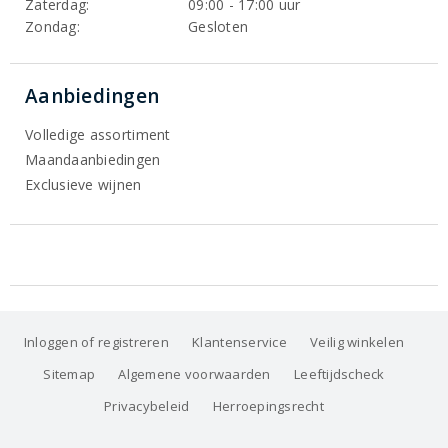
Zaterdag:
09:00 - 17:00 uur
Zondag:
Gesloten
Aanbiedingen
Volledige assortiment
Maandaanbiedingen
Exclusieve wijnen
Inloggen of registreren
Klantenservice
Veilig winkelen
Sitemap
Algemene voorwaarden
Leeftijdscheck
Privacybeleid
Herroepingsrecht