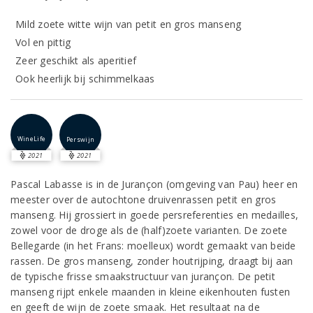
Mild zoete witte wijn van petit en gros manseng
Vol en pittig
Zeer geschikt als aperitief
Ook heerlijk bij schimmelkaas
WineLife
Perswijn
2021
2021
Pascal Labasse is in de Jurançon (omgeving van Pau) heer en
meester over de autochtone druivenrassen petit en gros
manseng. Hij grossiert in goede persreferenties en medailles,
zowel voor de droge als de (half)zoete varianten. De zoete
Bellegarde (in het Frans: moelleux) wordt gemaakt van beide
rassen. De gros manseng, zonder houtrijping, draagt bij aan
de typische frisse smaakstructuur van jurançon. De petit
manseng rijpt enkele maanden in kleine eikenhouten fusten
en geeft de wijn de zoete smaak. Het resultaat na de