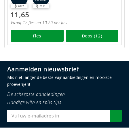
2021
2021
11,65
Vanaf 12 flessen 10,70 per fles
Fles
Doos (12)
Aanmelden nieuwsbrief
Mis niet langer de beste wijnaanbiedingen en mooiste
proeverijen!
De scherpste aanbiedingen
Handige wijn en spijs tips