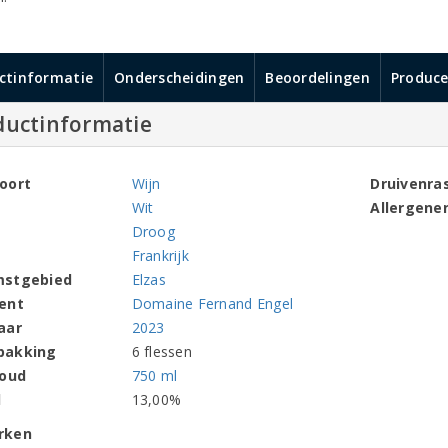
ctinformatie
Onderscheidingen
Beoordelingen
Produce
ductinformatie
oort
Wijn
Druivenra
Wit
Allergene
Droog
Frankrijk
mstgebied
Elzas
ent
Domaine Fernand Engel
aar
2023
pakking
6 flessen
houd
750 ml
l
13,00%
rken