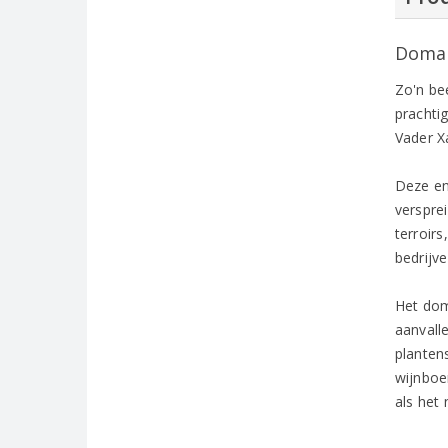
Domai
Zo'n bee
prachti
Vader X
Deze en
verspre
terroir
bedrijve
Het dom
aanvall
planten
wijnboe
als het