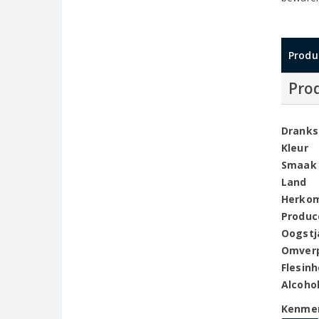
Produ
Pro
Dranks
Kleur
Smaak
Land
Herko
Produc
Oogstj
Omver
Flesin
Alcoho
Kenme