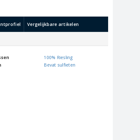
ntprofiel
Vergelijkbare artikelen
ssen
100% Riesling
n
Bevat sulfieten