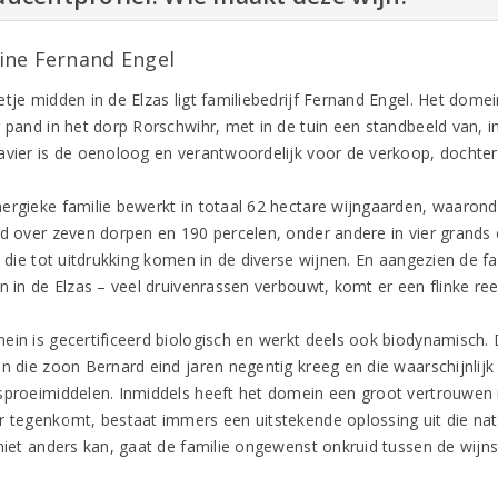
ne Fernand Engel
tje midden in de Elzas ligt familiebedrijf Fernand Engel. Het domei
g pand in het dorp Rorschwihr, met in de tuin een standbeeld van, i
avier is de oenoloog en verantwoordelijk voor de verkoop, dochter
ergieke familie bewerkt in totaal 62 hectare wijngaarden, waaronder
id over zeven dorpen en 190 percelen, onder andere in vier grands 
s, die tot uitdrukking komen in de diverse wijnen. En aangezien de 
n in de Elzas – veel druivenrassen verbouwt, komt er een flinke reek
ein is gecertificeerd biologisch en werkt deels ook biodynamisch. 
en die zoon Bernard eind jaren negentig kreeg en die waarschijnli
sproeimiddelen. Inmiddels heeft het domein een groot vertrouwen 
r tegenkomt, bestaat immers een uitstekende oplossing uit die natuu
 niet anders kan, gaat de familie ongewenst onkruid tussen de wijns