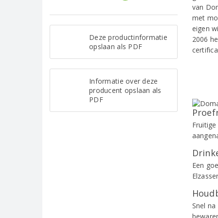
van Dom
met mod
eigen wi
Deze productinformatie
2006 he
opslaan als PDF
certifica
Informatie over deze
producent opslaan als
PDF
Proef
Fruitige
aangena
Drinke
Een goe
Elzasse
Houdb
Snel na
bewaren