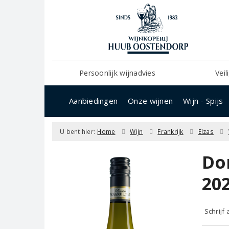
Persoonlijk wijnadvies
Veil
Aanbiedingen
Onze wijnen
Wijn - Spijs
U bent hier:
Home
Wijn
Frankrijk
Elzas
Do
20
Schrijf