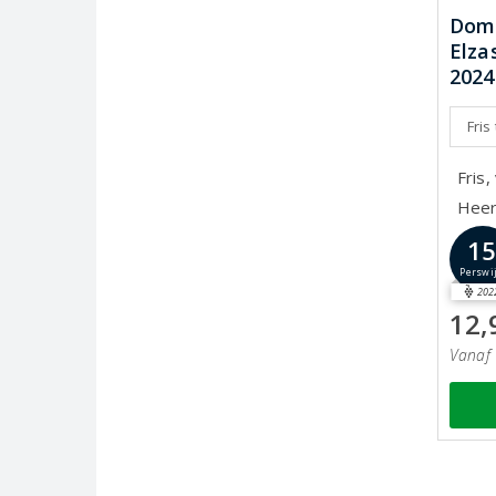
Doma
Elza
2024
Fris
Fris,
Heerl
1
Perswi
202
12,
Vanaf 