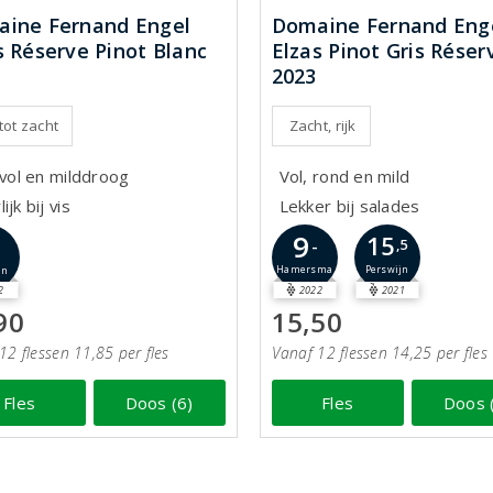
ine Fernand Engel
Domaine Fernand Eng
s Réserve Pinot Blanc
Elzas Pinot Gris Réser
2023
 tot zacht
Zacht, rijk
 vol en milddroog
Vol, rond en mild
ijk bij vis
Lekker bij salades
9
15
5
-
,5
Perswijn
Hamersma
jn
2
2022
2021
90
15,50
12 flessen 11,85 per fles
Vanaf 12 flessen 14,25 per fles
Fles
Doos (6)
Fles
Doos 