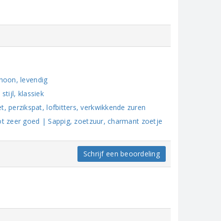
choon, levendig
tijl, klassiek
perzikspat, lofbitters, verkwikkende zuren
ot zeer goed | Sappig, zoetzuur, charmant zoetje
Schrijf een beoordeling