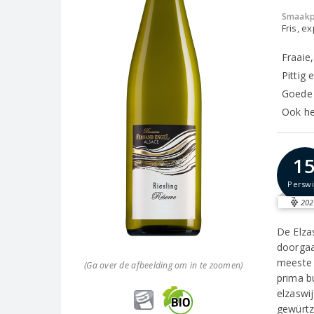
Smaakp
Fris, e
Fraaie,
Pittig 
Goede 
Ook hee
1
Perswi
202
De Elzas
doorgaa
meeste 
(Ga over de afbeelding om in te zoomen)
prima b
elzaswij
gewürtz