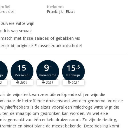
rofiel
Herkomst
xpressief
Frankrijk - Elzas
 zuivere witte wijn
en fris van smaak
match met frisse salades of gebakken vis
rlijk bij originele Elzasser zuurkoolschotel
9
5
15
15
-
,5
jn
Perswijn
Hamersma
Perswijn
2
2021
2021
2021
 is de wijnsteek van zeer uiteenlopende stijlen wijn die
ns naar de betreffende druivensoort worden genoemd. Voor de
wijnliefhebbers is de elzas vooral een milddroge witte wijn die
uiten de maaltijd om gedronken kan worden. Vrijwel elke
n is gemaakt van één enkele druivensoort. Zo zijn de riesling,
traminer en pinot blanc de meest bekende. Deze riesling komt