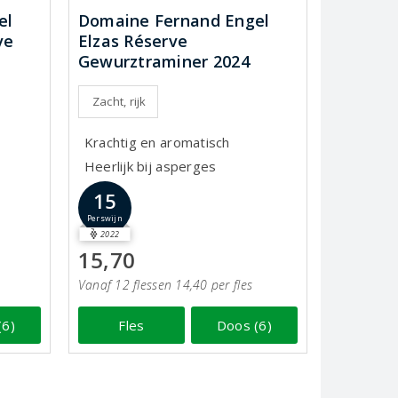
el
Domaine Fernand Engel
ve
Elzas Réserve
Gewurztraminer 2024
Zacht, rijk
Krachtig en aromatisch
Heerlijk bij asperges
15
Perswijn
2022
15,70
Vanaf 12 flessen 14,40 per fles
(6)
Fles
Doos (6)