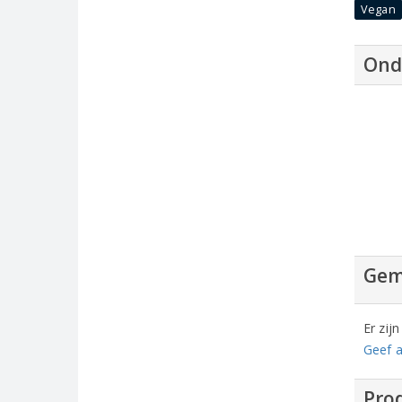
Vegan
Ond
Gem
Er zij
Geef a
Prod