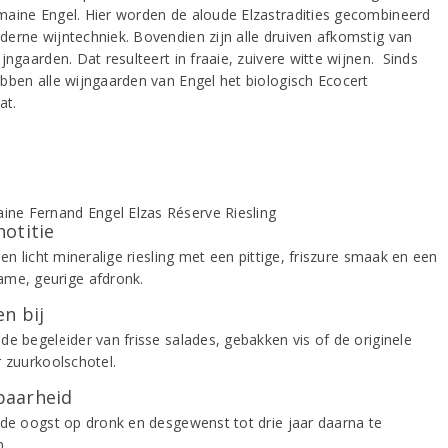
aine Engel. Hier worden de aloude Elzastradities gecombineerd
erne wijntechniek. Bovendien zijn alle druiven afkomstig van
jngaarden. Dat resulteert in fraaie, zuivere witte wijnen. Sinds
bben alle wijngaarden van Engel het biologisch Ecocert
at.
notitie
 en licht mineralige riesling met een pittige, friszure smaak en een
me, geurige afdronk.
n bij
de begeleider van frisse salades, gebakken vis of de originele
r zuurkoolschotel.
aarheid
 de oogst op dronk en desgewenst tot drie jaar daarna te
.