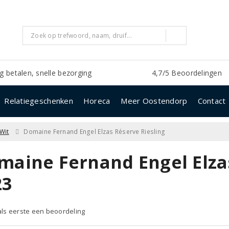
ig betalen, snelle bezorging
4,7/5 Beoordelingen
Relatiegeschenken
Horeca
Meer Oostendorp
Contact
Wit
Domaine Fernand Engel Elzas Réserve Riesling
maine Fernand Engel Elzas
23
 als eerste een beoordeling