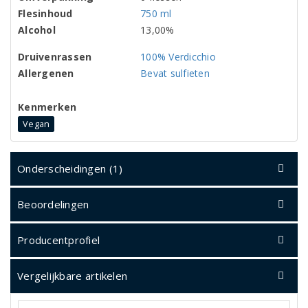
Flesinhoud
750 ml
Alcohol
13,00%
Druivenrassen
100% Verdicchio
Allergenen
Bevat sulfieten
Kenmerken
Vegan
Onderscheidingen (1)
Beoordelingen
Producentprofiel
Vergelijkbare artikelen