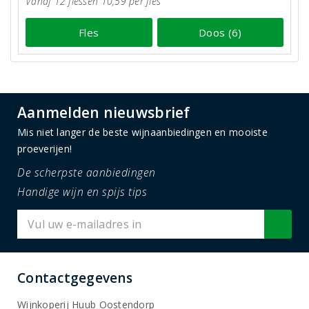
Vanaf 12 flessen 10,59 per fles
Fles
Doos (6)
Aanmelden nieuwsbrief
Mis niet langer de beste wijnaanbiedingen en mooiste
proeverijen!
De scherpste aanbiedingen
Handige wijn en spijs tips
Contactgegevens
Wijnkoperij Huub Oostendorp