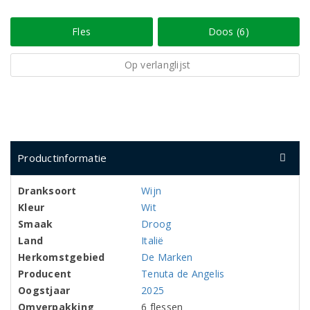
Fles
Doos (6)
Op verlanglijst
Productinformatie
Dranksoort
Wijn
Kleur
Wit
Smaak
Droog
Land
Italië
Herkomstgebied
De Marken
Producent
Tenuta de Angelis
Oogstjaar
2025
Omverpakking
6 flessen