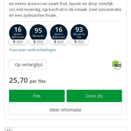
en intens aroma van zwart fruit, laurier en drop. Heerlijk
vol, met levendig, rijp besfruit in de smaak. Veel concentratie
en een zijdezachte finale.
16
16
93
95
Jancis
Jancis
Revue du
Decanter
Robinson
Robinson
Vin
2024
2023
2023
2022
Toon meer
onderscheidingen
Op verlanglijst
25,70
per fles
Fles
Doos (6)
Meer informatie
11