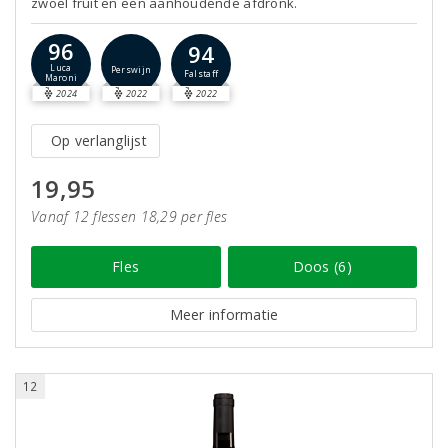
zwoel fruit en een aanhoudende afdronk.
96
94
Luca
Perswijn
Falstaff
Maroni
2024
2022
2022
Op verlanglijst
19,95
Vanaf 12 flessen 18,29 per fles
Fles
Doos (6)
Meer informatie
12