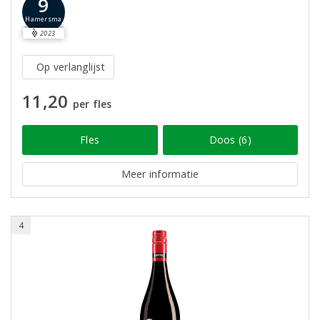
9
Hamersma
2023
Op verlanglijst
11,20
per fles
Fles
Doos (6)
Meer informatie
4