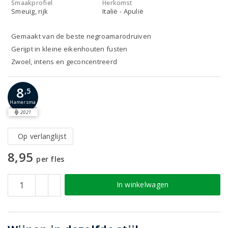
Smaakprofiel
Herkomst
Smeuïg, rijk
Italië - Apulië
Gemaakt van de beste negroamarodruiven
Gerijpt in kleine eikenhouten fusten
Zwoel, intens en geconcentreerd
8
,5
Hamersma
2021
Op verlanglijst
8,95
per fles
In winkelwagen