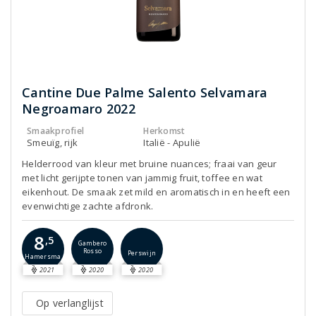
Cantine Due Palme Salento Selvamara
Negroamaro 2022
Smaakprofiel
Herkomst
Smeuïg, rijk
Italië - Apulië
Helderrood van kleur met bruine nuances; fraai van geur
met licht gerijpte tonen van jammig fruit, toffee en wat
eikenhout. De smaak zet mild en aromatisch in en heeft een
evenwichtige zachte afdronk.
8
,5
Gambero
Rosso
Perswijn
Hamersma
2021
2020
2020
Op verlanglijst