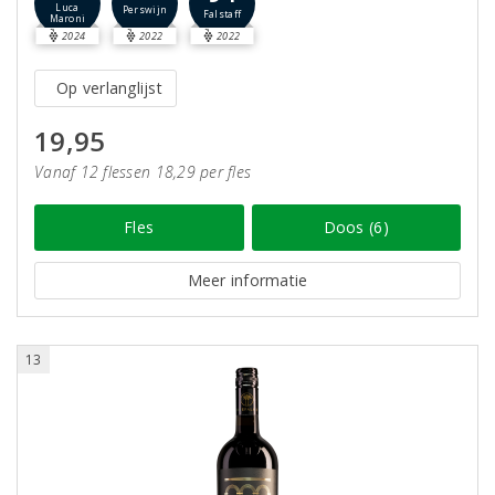
Luca
Perswijn
Falstaff
Maroni
2024
2022
2022
Op verlanglijst
19,95
Vanaf 12 flessen 18,29 per fles
Fles
Doos (6)
Meer informatie
13