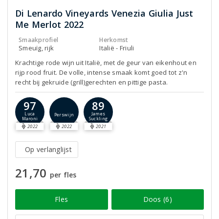
Di Lenardo Vineyards Venezia Giulia Just
Me Merlot 2022
Smaakprofiel
Herkomst
Smeuïg, rijk
Italië - Friuli
Krachtige rode wijn uit Italië, met de geur van eikenhout en
rijp rood fruit. De volle, intense smaak komt goed tot z'n
recht bij gekruide (grill)gerechten en pittige pasta.
97
89
Luca
James
Perswijn
Maroni
Suckling
2022
2022
2021
Op verlanglijst
21,70
per fles
Fles
Doos (6)