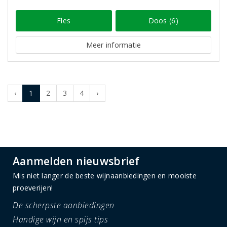
Fles
Doos (6)
Meer informatie
‹
1
2
3
4
›
Aanmelden nieuwsbrief
Mis niet langer de beste wijnaanbiedingen en mooiste
proeverijen!
De scherpste aanbiedingen
Handige wijn en spijs tips