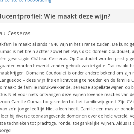
ucentprofiel: Wie maakt deze wijn?
au Cesseras
kfamilie maakt al sinds 1840 wijn in het Franse zuiden. De kundige
urnac is het brein achter zowel het Pays d’Oc-domein Coudoulet, al
nière gevestigde Chãteau Cesseras. Op Coudoulet worden prettig ge
gaarden worden bewerkt zonder gebruik van irrigatie. Dat maakt het
aak krijgen. Domaine Coudoulet is onder andere bekend om zijn mo
anguedoc – deze wijn fris en lichtvoetig te houden en de familie
s maakt de familie indrukwekkende, serieuze appellatiewijnen op 
re. Niet voor niets ontvangen deze wijnen lovende reacties van de 
 zoon Camille Ournac toegetreden tot het familiewijngoed. Zijn C
van zo’n jonge leeftijd Niet alleen heeft Camille een master oenolo
de leer bij diverse toonaangevende domeinen over de hele wereld. Vo
te technieken tot prachtige, ronde, toegankelijke wijnen. Aldus 
borgd!