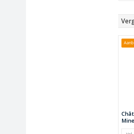
Verg
Aanb
Chât
Mine
Vol,