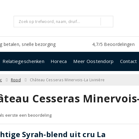
ig betalen, snelle bezorging
4,7/5 Beoordelingen
Relatiegeschenken
Horeca
Meer Oostendorp
Contact
c
Rood
Château Cesseras Minervois-La Livinière
âteau Cesseras Minervois-
 als eerste een beoordeling
htige Syrah-blend uit cru La