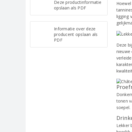
Deze productinformatie
Hoewel 
opslaan als PDF
tannine
ligging
gelijkma
Informatie over deze
producent opslaan als
PDF
Deze bi
nieuwe 
verleide
karakte
kwaliteit
Proef
Donkerr
tonen v
soepel.
Drinke
Lekker 
heerlijk