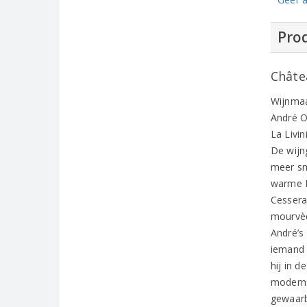
Prod
Châte
Wijnmaa
André O
La Livi
De wijn
meer sm
warme L
Cessera
mourvèd
André’s
iemand 
hij in 
moderns
gewaar