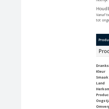
Houdb
Vanaf t
tot ong
Produ
Pro
Dranks
Kleur
Smaak
Land
Herko
Produc
Oogstj
Omver