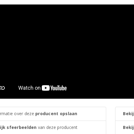
ormatie over deze
producent opslaan
Bekij
ijk sfeerbeelden
van deze producent
Bekij