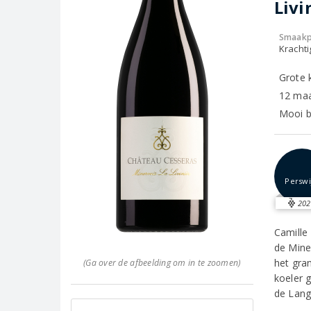
Livi
Smaakp
Krachti
Grote 
12 maa
Mooi b
Perswi
202
Camille
de Mine
het gra
(Ga over de afbeelding om in te zoomen)
koeler 
de Lang