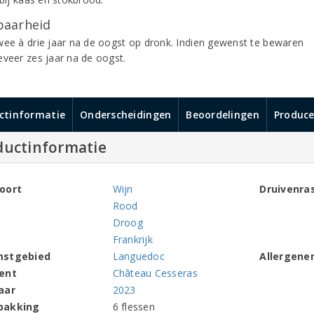
aarheid
wee à drie jaar na de oogst op dronk. Indien gewenst te bewaren
eveer zes jaar na de oogst.
ctinformatie
Onderscheidingen
Beoordelingen
Produce
ductinformatie
oort
Wijn
Druivenra
Rood
Droog
Frankrijk
mstgebied
Languedoc
Allergene
ent
Château Cesseras
aar
2023
pakking
6 flessen