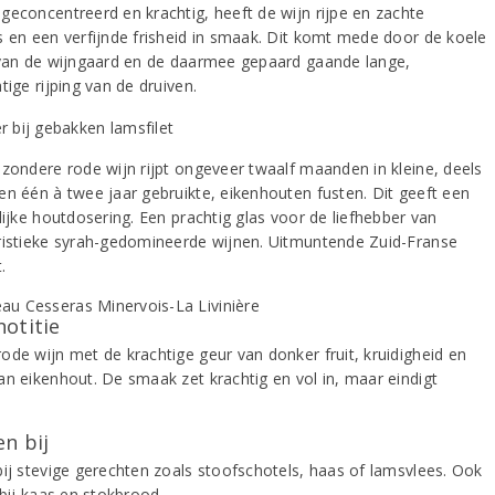
geconcentreerd en krachtig, heeft de wijn rijpe en zachte
s en een verfijnde frisheid in smaak. Dit komt mede door de koele
 van de wijngaard en de daarmee gepaard gaande lange,
tige rijping van de druiven.
jzondere rode wijn rijpt ongeveer twaalf maanden in kleine, deels
en één à twee jaar gebruikte, eikenhouten fusten. Dit geeft een
lijke houtdosering. Een prachtig glas voor de liefhebber van
ristieke syrah-gedomineerde wijnen. Uitmuntende Zuid-Franse
.
notitie
ode wijn met de krachtige geur van donker fruit, kruidigheid en
an eikenhout. De smaak zet krachtig en vol in, maar eindigt
n bij
bij stevige gerechten zoals stoofschotels, haas of lamsvlees. Ook
 bij kaas en stokbrood.