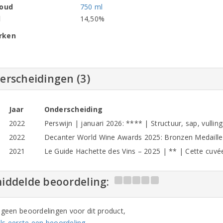
houd
750 ml
l
14,50%
rken
erscheidingen (3)
Jaar
Onderscheiding
2022
Perswijn | januari 2026: **** | Structuur, sap, vulling
2022
Decanter World Wine Awards 2025: Bronzen Medaille |
2021
Le Guide Hachette des Vins – 2025 | ** | Cette cuvée 
iddelde beoordeling:
n geen beoordelingen voor dit product,
ls eerste een beoordeling