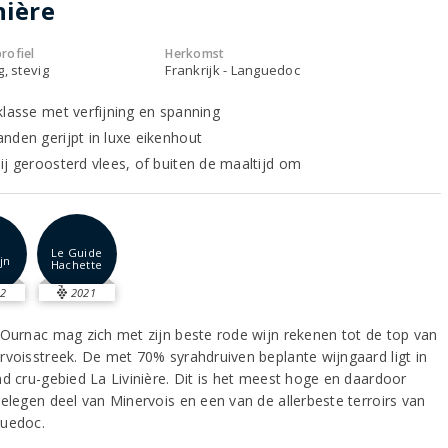
nière
rofiel
Herkomst
g, stevig
Frankrijk - Languedoc
klasse met verfijning en spanning
nden gerijpt in luxe eikenhout
ij geroosterd vlees, of buiten de maaltijd om
Le Guide
jn
Hachette
2
2021
 Ournac mag zich met zijn beste rode wijn rekenen tot de top van
rvoisstreek. De met 70% syrahdruiven beplante wijngaard ligt in
nd cru-gebied La Livinière. Dit is het meest hoge en daardoor
gelegen deel van Minervois en een van de allerbeste terroirs van
uedoc.