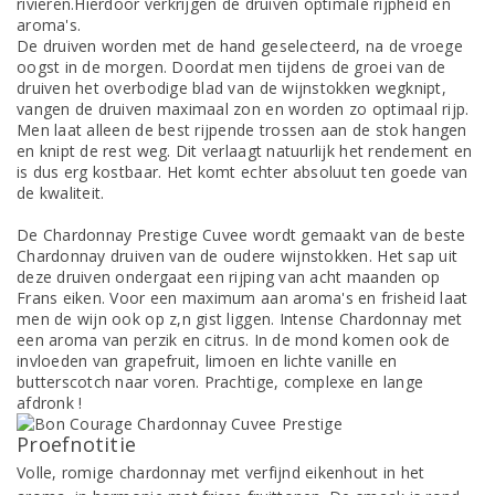
rivieren.Hierdoor verkrijgen de druiven optimale rijpheid en
aroma's.
De druiven worden met de hand geselecteerd, na de vroege
oogst in de morgen. Doordat men tijdens de groei van de
druiven het overbodige blad van de wijnstokken wegknipt,
vangen de druiven maximaal zon en worden zo optimaal rijp.
Men laat alleen de best rijpende trossen aan de stok hangen
en knipt de rest weg. Dit verlaagt natuurlijk het rendement en
is dus erg kostbaar. Het komt echter absoluut ten goede van
de kwaliteit.
De Chardonnay Prestige Cuvee wordt gemaakt van de beste
Chardonnay druiven van de oudere wijnstokken. Het sap uit
deze druiven ondergaat een rijping van acht maanden op
Frans eiken. Voor een maximum aan aroma's en frisheid laat
men de wijn ook op z,n gist liggen. Intense Chardonnay met
een aroma van perzik en citrus. In de mond komen ook de
invloeden van grapefruit, limoen en lichte vanille en
butterscotch naar voren. Prachtige, complexe en lange
afdronk !
Proefnotitie
Volle, romige chardonnay met verfijnd eikenhout in het