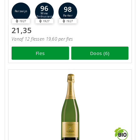
96
98
Perswijn
Wine
Parker
Enthusiast
1927
1927
1927
21,35
Vanaf 12 flessen 19,60 per fles
Fles
Doos (6)