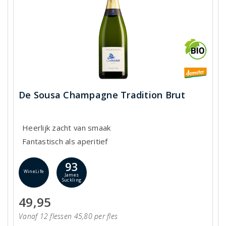
De Sousa Champagne Tradition Brut
Heerlijk zacht van smaak
Fantastisch als aperitief
93
WineLife
James
Suckling
49,95
Vanaf 12 flessen 45,80 per fles