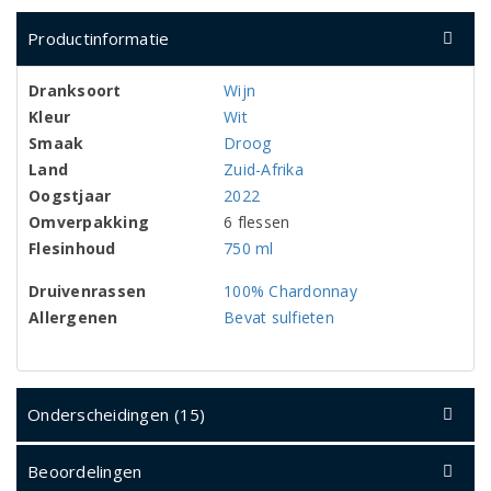
Productinformatie
Dranksoort
Wijn
Kleur
Wit
Smaak
Droog
Land
Zuid-Afrika
Oogstjaar
2022
Omverpakking
6 flessen
Flesinhoud
750 ml
Druivenrassen
100% Chardonnay
Allergenen
Bevat sulfieten
Onderscheidingen (15)
Beoordelingen