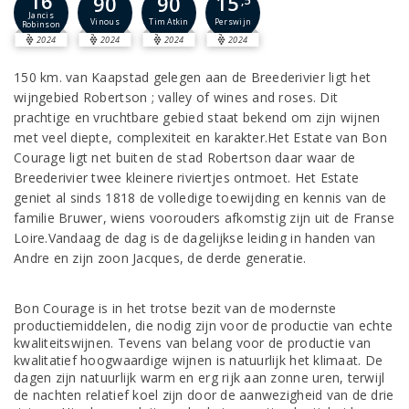
16
15
90
90
,5
Jancis
Perswijn
Vinous
Tim Atkin
Robinson
2024
2024
2024
2024
150 km. van Kaapstad gelegen aan de Breederivier ligt het
wijngebied Robertson ; valley of wines and roses. Dit
prachtige en vruchtbare gebied staat bekend om zijn wijnen
met veel diepte, complexiteit en karakter.Het Estate van Bon
Courage ligt net buiten de stad Robertson daar waar de
Breederivier twee kleinere riviertjes ontmoet. Het Estate
geniet al sinds 1818 de volledige toewijding en kennis van de
familie Bruwer, wiens voorouders afkomstig zijn uit de Franse
Loire.Vandaag de dag is de dagelijkse leiding in handen van
Andre en zijn zoon Jacques, de derde generatie.
Bon Courage is in het trotse bezit van de modernste
productiemiddelen, die nodig zijn voor de productie van echte
kwaliteitswijnen. Tevens van belang voor de productie van
kwalitatief hoogwaardige wijnen is natuurlijk het klimaat. De
dagen zijn natuurlijk warm en erg rijk aan zonne uren, terwijl
de nachten relatief koel zijn door de aanwezigheid van de drie