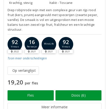
Krachtig, stevig
Italië - Toscane
Diep robijnrode wijn met een complexe geur van rijp rood
fruit (kers, pruim) aangevuld met specerijen (zwarte peper,
vanille). De smaak is vol en uitgesproken met een mooie
balans tussen zwoel rijp fruit, fraîcheur en een krachtige
structuur.
92
16
92
WineLife
Vinous
Perswijn
Vinous
2022
2021
2021
2021
Toon meer
onderscheidingen
Op verlanglijst
19,20
per fles
Fles
Doos (6)
Meer informatie