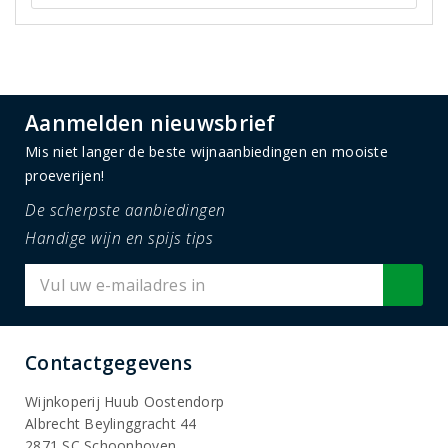
Aanmelden nieuwsbrief
Mis niet langer de beste wijnaanbiedingen en mooiste
proeverijen!
De scherpste aanbiedingen
Handige wijn en spijs tips
Contactgegevens
Wijnkoperij Huub Oostendorp
Albrecht Beylinggracht 44
2871 SC Schoonhoven