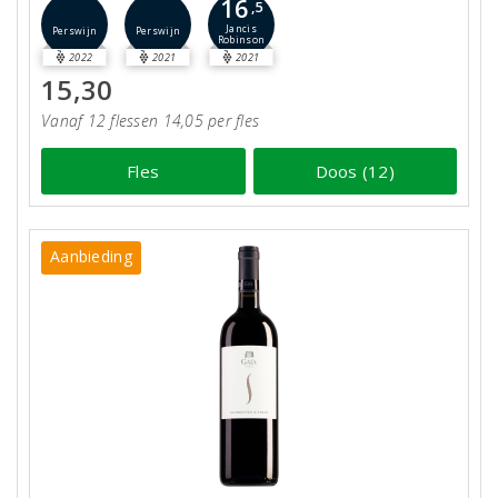
16
,5
Jancis
Perswijn
Perswijn
Robinson
2022
2021
2021
15,30
Vanaf 12 flessen 14,05 per fles
Fles
Doos (12)
Aanbieding