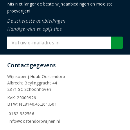
Mis niet langer de beste wijnaanbiedingen en mooiste
proeverijen!
De scherpste aanbiedingen
Handige wijn en spijs tips
Contactgegevens
Wijnkoperij Huub Oostendorp
Albrecht Beylinggracht 44
2871 SC Schoonhoven
KvK: 29009926
BTW: NL8140.45.261.B01
0182-382566
info@oostendorpwijnen.nl