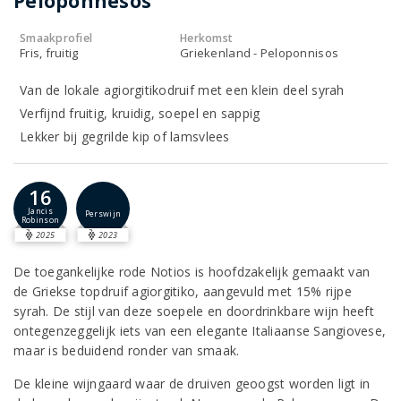
Peloponnesos
Smaakprofiel
Herkomst
Fris, fruitig
Griekenland - Peloponnisos
Van de lokale agiorgitikodruif met een klein deel syrah
Verfijnd fruitig, kruidig, soepel en sappig
Lekker bij gegrilde kip of lamsvlees
16
Jancis
Perswijn
Robinson
2025
2023
De toegankelijke rode Notios is hoofdzakelijk gemaakt van
de Griekse topdruif agiorgitiko, aangevuld met 15% rijpe
syrah. De stijl van deze soepele en doordrinkbare wijn heeft
ontegenzeggelijk iets van een elegante Italiaanse Sangiovese,
maar is beduidend ronder van smaak.
De kleine wijngaard waar de druiven geoogst worden ligt in