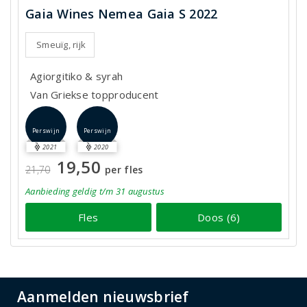
Gaia Wines Nemea Gaia S 2022
Smeuïg, rijk
Agiorgitiko & syrah
Van Griekse topproducent
Perswijn
Perswijn
2021
2020
19,50
21,70
per fles
Aanbieding
geldig
t/m 31 augustus
Fles
Doos (6)
Aanmelden nieuwsbrief