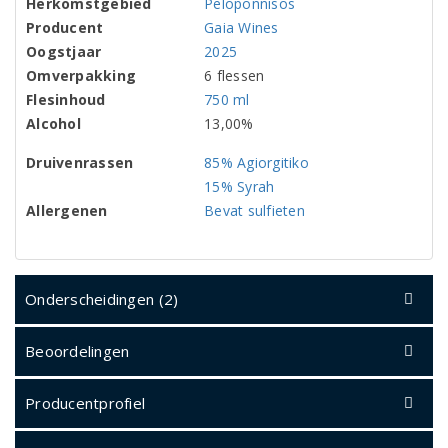
Herkomstgebied
Peloponnisos
Producent
Gaia Wines
Oogstjaar
2025
Omverpakking
6 flessen
Flesinhoud
750 ml
Alcohol
13,00%
Druivenrassen
85% Agiorgitiko
15% Syrah
Allergenen
Bevat sulfieten
Onderscheidingen (2)
Beoordelingen
Producentprofiel